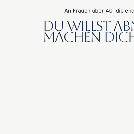
An Frauen über 40, die end
du willst ab
machen dich