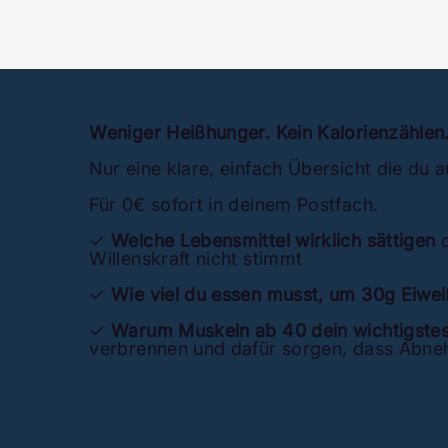
Weniger Heißhunger. Kein Kalorienzählen.
Nur eine klare, einfach Übersicht die du a
Für 0€ sofort in deinem Postfach.
✓
Welche Lebensmittel wirklich sättigen
d
Willenskraft nicht stimmt
✓
Wie viel du essen musst, um 30g Eiwei
✓
Warum Muskeln ab 40 dein wichtigste
verbrennen und dafür sorgen, dass Abneh