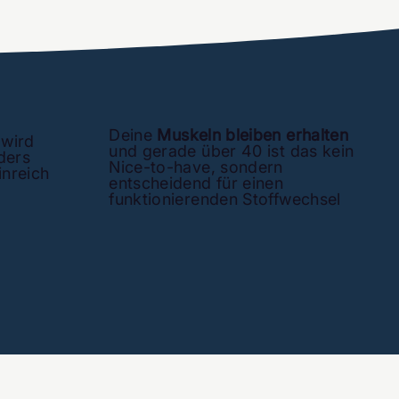
Deine
Muskeln bleiben erhalten
wird
und gerade über 40 ist das kein
ders
Nice-to-have, sondern
nreich
entscheidend für einen
funktionierenden Stoffwechsel