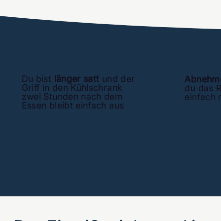
Du bist
länger satt
und der
Abnehme
Griff in den Kühlschrank
du das R
zwei Stunden nach dem
einfach 
Essen bleibt einfach aus