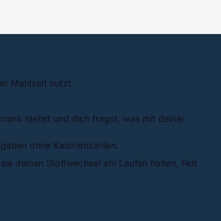
er Mahlzeit nutzt.
ank stehst und dich fragst, was mit deiner
aben ohne Kalorienzählen.
 sie deinen Stoffwechsel am Laufen halten, Fett