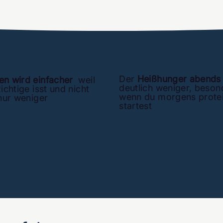
Der
Heißhunger abends
n wird einfacher
weil
deutlich weniger, beson
ichtige isst und nicht
wenn du morgens protei
nur weniger
startest