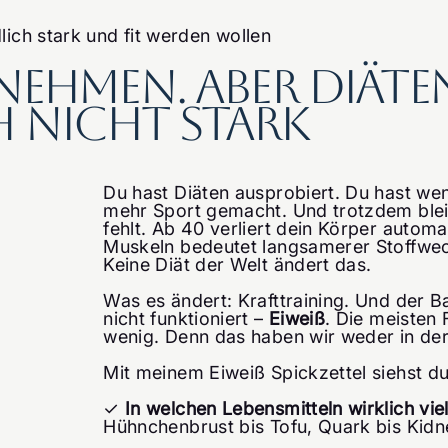
lich stark und fit werden wollen
nehmen. aber Diäte
 nicht stark
Du hast Diäten ausprobiert. Du hast wen
mehr Sport gemacht. Und trotzdem blei
fehlt. Ab 40 verliert dein Körper auto
Muskeln bedeutet langsamerer Stoffwech
Keine Diät der Welt ändert das.
Was es ändert: Krafttraining. Und der Ba
nicht funktioniert –
Eiweiß
. Die meisten
wenig. Denn das haben wir weder in de
Mit meinem Eiweiß Spickzettel siehst du
✓
In welchen Lebensmitteln wirklich vie
Hühnchenbrust bis Tofu, Quark bis Kid