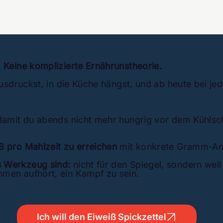
 Keine komplizierte Ernährunstheorie.
usdruckst, in die Küche hängst, und ab heute bei jed
amit du abends nicht mehr hungrig vor dem Kühlschr
ß pro Mahlzeit zu erreichen
mit konkrete Gramm-Ang
s Werkzeug sind:
nicht für den Spiegel, sondern weil
men aufhört, ein Kampf zu sein.
Ich will den Eiweiß Spickzettel